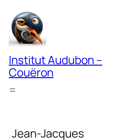
Aller
au
contenu
Institut Audubon –
Couëron
Jean-Jacques