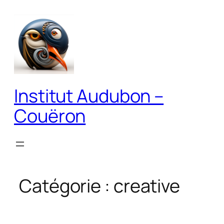
Aller
au
contenu
Institut Audubon –
Couëron
Catégorie :
creative