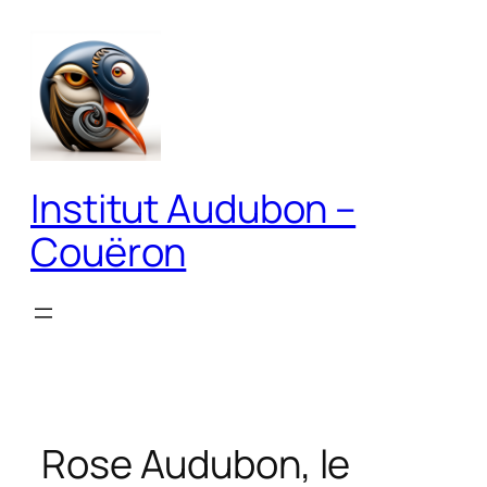
Aller
au
contenu
Institut Audubon –
Couëron
Rose Audubon, le