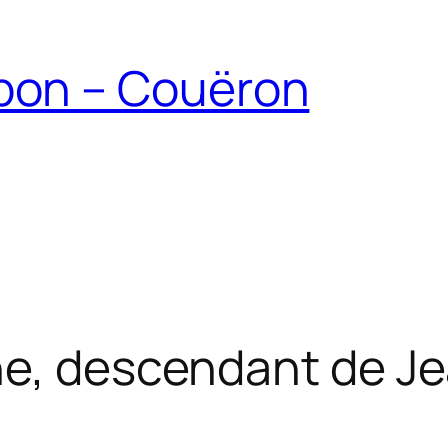
ubon – Couëron
ne, descendant de J