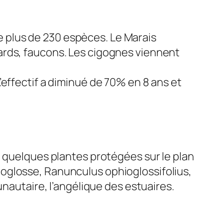
de plus de 230 espèces. Le Marais
ards, faucons. Les cigognes viennent
’effectif a diminué de 70% en 8 ans et
t quelques plantes protégées sur le plan
phioglosse, Ranunculus ophioglossifolius,
unautaire, l’angélique des estuaires.