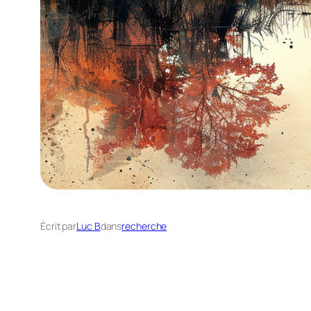
Écrit par
Luc B
dans
recherche