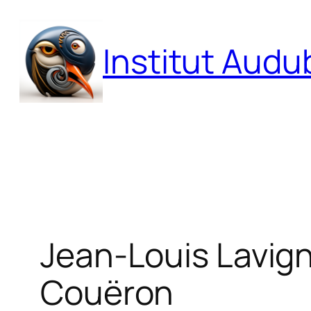
Aller
au
Institut Aud
contenu
Jean-Louis Lavig
Couëron