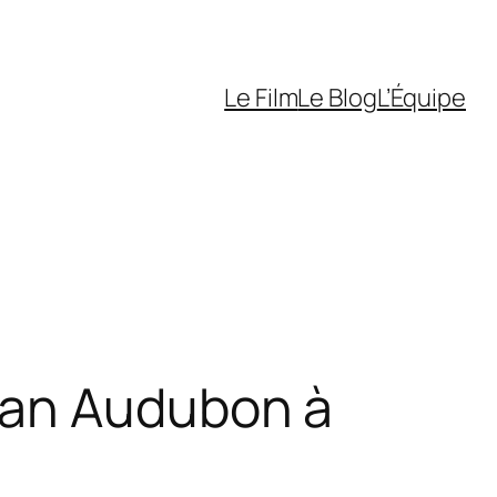
Le Film
Le Blog
L’Équipe
ean Audubon à