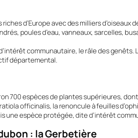
lus riches d’Europe avec des milliers d’oiseaux 
drés, poules d’eau, vanneaux, sarcelles, bus
’intérêt communautaire, le râle des genêts. L
ectif départemental.
viron 700 espèces de plantes supérieures, don
ratiola officinalis, la renoncule à feuilles d’o
stris une espèce protégée, dite d’intérêt comm
dubon : la Gerbetière