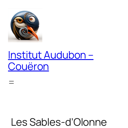
Aller
au
contenu
Institut Audubon –
Couëron
Les Sables-d’Olonne