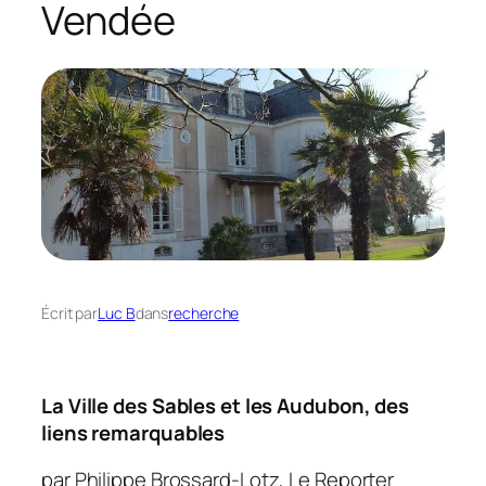
Vendée
Écrit par
Luc B
dans
recherche
La Ville des Sables et les Audubon, des
liens remarquables
par
Philippe Brossard-Lotz
,
Le Reporter